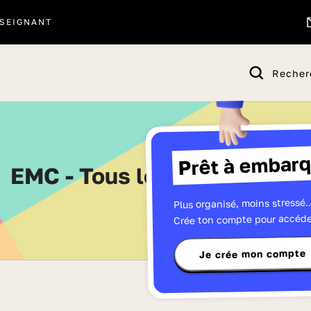
SEIGNANT
Recher
Prêt à embarq
EMC - Tous les quiz de CE2
Plus organisé, moins stressé..
Crée ton compte pour accéde
Je crée mon compte