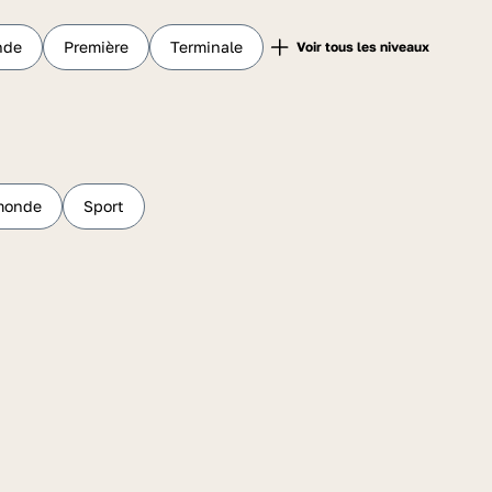
nde
Première
Terminale
 monde
Sport