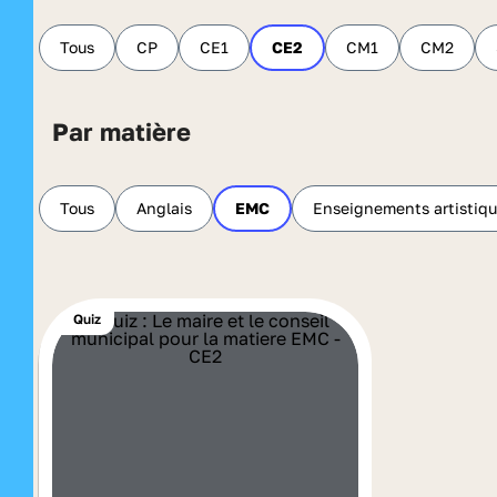
Tous
CP
CE1
CE2
CM1
CM2
Par matière
Tous
Anglais
EMC
Enseignements artistiq
Quiz