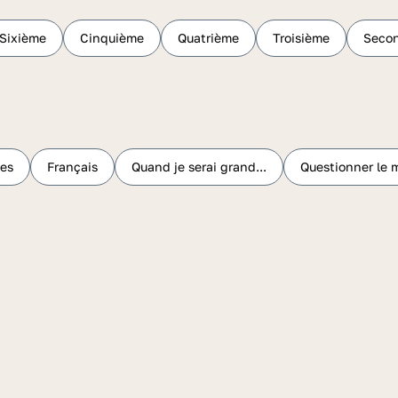
Sixième
Cinquième
Quatrième
Troisième
Seco
ues
Français
Quand je serai grand...
Questionner le