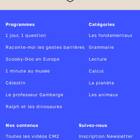
maths doivent être consolidées en poursuivant
l’étude de la langue par des enseignements soutenus
et réguliers ainsi que par la multiplication d’exercice
Programmes
Catégories
de calcul et de résolution de problèmes. Des
dispositifs d'accompagnement complètent les
1 jour, 1 question
Les fondamentaux
enseignements obligatoires à l'école élémentaire.
Raconte-moi les gestes barrières
Grammaire
Scooby-Doo en Europe
Lecture
1 minute au musée
Calcul
Célestin
La planète
Le professeur Gamberge
Les animaux
Ralph et les dinosaures
Nos contenus
Suivez-nous
Toutes les vidéos CM2
Inscription Newsletter