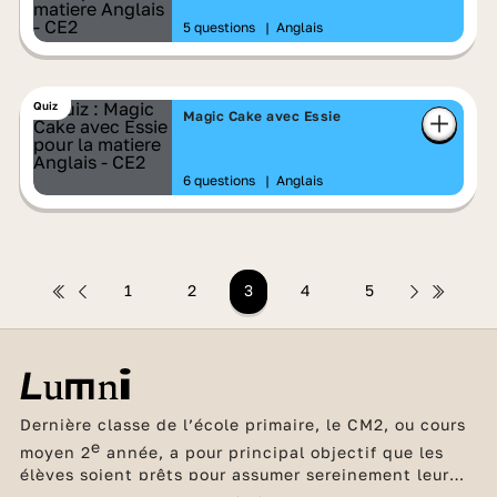
5 questions
|
Anglais
Quiz
Magic Cake avec Essie
6 questions
|
Anglais
1
2
3
4
5
Dernière classe de l’école primaire, le CM2, ou cours
e
moyen 2
année, a pour principal objectif que les
élèves soient prêts pour assumer sereinement leur
future entrée au collège. Les bases en français et en