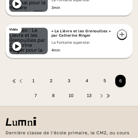
3min
Vidéo
« Le Lièvre et les Grenouilles »
par Catherine Ringer
La Fontaine superstar
4min
1
2
3
4
5
6
7
8
10
13
Dernière classe de l’école primaire, le CM2, ou cours