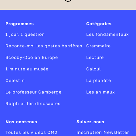
maths doivent être consolidées en poursuivant
l’étude de la langue par des enseignements soutenus
et réguliers ainsi que par la multiplication d’exercice
Programmes
Catégories
de calcul et de résolution de problèmes. Des
dispositifs d'accompagnement complètent les
1 jour, 1 question
Les fondamentaux
enseignements obligatoires à l'école élémentaire.
Raconte-moi les gestes barrières
Grammaire
Scooby-Doo en Europe
Lecture
1 minute au musée
Calcul
Célestin
La planète
Le professeur Gamberge
Les animaux
Ralph et les dinosaures
Nos contenus
Suivez-nous
Toutes les vidéos CM2
Inscription Newsletter