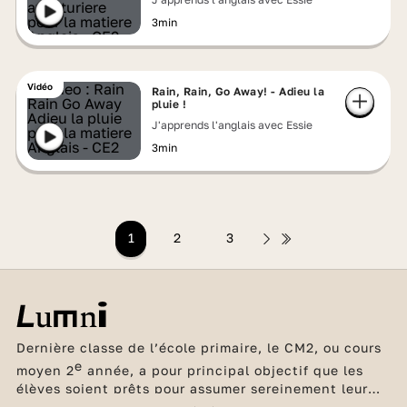
3min
Vidéo
Rain, Rain, Go Away! - Adieu la
pluie !
J'apprends l'anglais avec Essie
3min
1
2
3
Dernière classe de l’école primaire, le CM2, ou cours
e
moyen 2
année, a pour principal objectif que les
élèves soient prêts pour assumer sereinement leur
future entrée au collège. Les bases en français et en