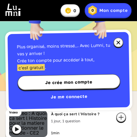
Vous
Mon compte
0
0
En
avez
Lumniz
savoir
:
plus
sur
les
Lumniz
Fermer
Plus organisé, moins stressé... Avec Lumni, tu
Découverte des métiers -
la
fenêtre
vas y arriver !
d'informa
Toutes les vidéos de CM2
Crée ton compte pour accéder à tout,
sur
les
.
c'est gratuit
Lumniz
Je crée mon compte
Je me connecte
Vidéo
À quoi ça sert l’Histoire ?
1 jour, 1 question
1min