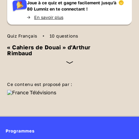
Joue à ce quiz et gagne facilement jusqu'à
80 Lumniz
en te connectant !
->
En savoir plus
Quiz Français
10 questions
« Cahiers de Douai » d'Arthur
Rimbaud
Les
Cahiers de Douai
est un ensemble de
vingt-deux poèmes écrits par Arthur Rimbaud,
Ce contenu est proposé par :
alors âgé de 16 ans. Es-tu incollable sur cette
œuvre ? 💪
Retrouve plus de contenus sur
Arthur
Rimbaud
sur Lumni enseignement.
Programmes