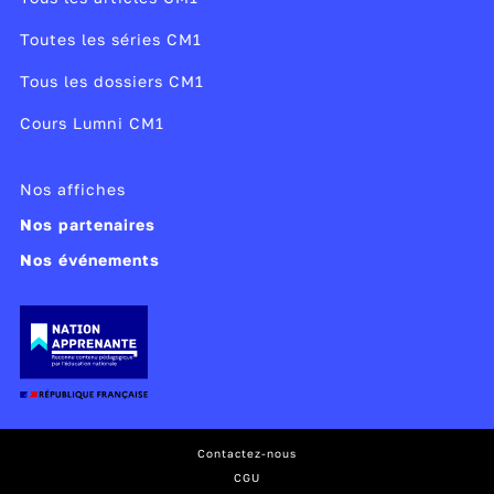
Toutes les séries CM1
Tous les dossiers CM1
Cours Lumni CM1
Nos affiches
Nos partenaires
Nos événements
Contactez-nous
CGU