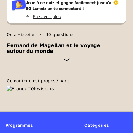
Joue à ce quiz et gagne facilement jusqu'à
80 Lumniz
en te connectant !
->
En savoir plus
Quiz Histoire
10 questions
Fernand de Magellan et le voyage
autour du monde
En 1519, Fernand de Magellan quitte Séville à
la tête d’une flotte de cinq navires et de plus
Ce contenu est proposé par :
de 200 hommes. Son objectif : rallier les « îles
aux épices » par l’ouest, en franchissant un
passage inconnu à travers le continent
américain. Comment s'est déroulé ce grand
voyage autour du monde ? Réponse dans ce
Programmes
quiz !
Catégories