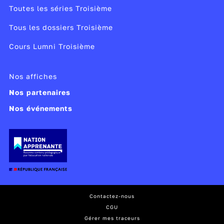
Toutes les séries Troisième
Tous les dossiers Troisième
Cours Lumni Troisième
Nos affiches
Nos partenaires
Nos événements
Contactez-nous
CGU
Gérer mes traceurs