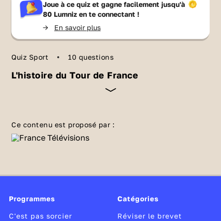
Joue à ce quiz et gagne facilement jusqu'à
80 Lumniz
en te connectant !
->
En savoir plus
Quiz Sport
10 questions
L'histoire du Tour de France
Créé en 1903, le Tour de France est une
compétition de cyclisme sur route par étapes.
Ce contenu est proposé par :
Au fil des années, cette course s’est imposée
comme un événement sportif français
d’envergure mondiale. Avec ce quiz, teste tes
connaissances sur la petite histoire de la
mythique Grande Boucle.
Programmes
Catégories
C'est pas sorcier
Réviser le brevet