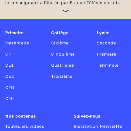
les enseignants. Pilotée par France Télévisions et
l’INA, en partenariat avec Arte, France Médias
Monde, Radio France et TV5 Monde, cette offre
unique, gratuite et sans publicité est soutenue par le
ministère de l’Éducation nationale et de la Jeunesse,
Canopé, le CLEMI, ainsi que par le ministère de la
Primaire
Collège
Lycée
Culture.
Maternelle
Sixième
Seconde
CP
Cinquième
Première
CE1
Quatrième
Terminale
CE2
Troisième
CM1
CM2
Nos contenus
Suivez-nous
Toutes les vidéos
Inscription Newsletter