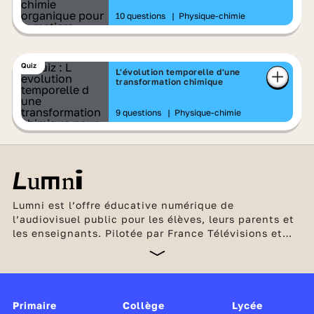
10 questions
|
Physique-chimie
Quiz
L'évolution temporelle d'une
transformation chimique
9 questions
|
Physique-chimie
Lumni est l’offre éducative numérique de
l’audiovisuel public pour les élèves, leurs parents et
les enseignants. Pilotée par France Télévisions et
l’INA, en partenariat avec Arte, France Médias
Monde, Radio France et TV5 Monde, cette offre
unique, gratuite et sans publicité est soutenue par le
ministère de l’Éducation nationale et de la Jeunesse,
Canopé, le CLEMI, ainsi que par le ministère de la
Primaire
Collège
Lycée