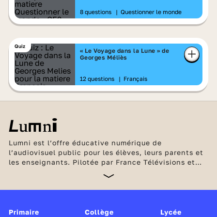
8 questions
|
Questionner le monde
Quiz
« Le Voyage dans la Lune » de
Georges Méliès
12 questions
|
Français
Lumni est l’offre éducative numérique de
l’audiovisuel public pour les élèves, leurs parents et
les enseignants. Pilotée par France Télévisions et
l’INA, en partenariat avec Arte, France Médias
Monde, Radio France et TV5 Monde, cette offre
unique, gratuite et sans publicité est soutenue par le
ministère de l’Éducation nationale et de la Jeunesse,
Canopé, le CLEMI, ainsi que par le ministère de la
Primaire
Collège
Lycée