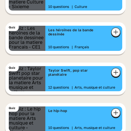
10 questions
|
Culture
Quiz
Les héroïnes de la bande
dessinée
10 questions
|
Français
Quiz
Taylor Swift, pop star
planétaire
12 questions
|
Arts, musique et culture
Quiz
Le hip-hop
10 questions
|
Arts, musique et culture