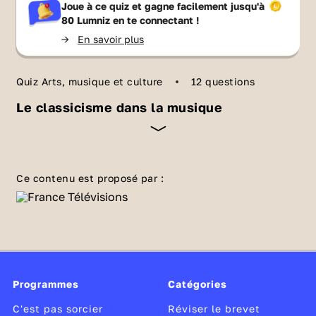
Joue à ce quiz et gagne facilement jusqu'à
80 Lumniz
en te connectant !
->
En savoir plus
Quiz Arts, musique et culture
12 questions
Le classicisme dans la musique
e
Au XVIII
le classicisme en musique se joue
tout en symétrie. Quatuors à cordes 🎻🎻🎻🎻,
Ce contenu est proposé par :
quators de mouvements. Différents
instruments sont réunis pour atteindre la
pureté, le juste équilibre. Les maîtres
incontestés sont Mozart, Haydn... et
l'inclassable Beethoven. A toi de jouer !
Programmes
Catégories
C'est pas sorcier
Réviser le brevet