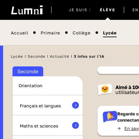
Site
JE SUIS :
ÉLÈVE
EN
actuel
Accueil
Primaire
Collège
Lycée
Lycée
Seconde
Actualité
3 infos sur l'IA
Seconde
Contenu
Orientation
Aimé à
10
France 
utilisateu
Français et langues
Regarde c
connectan
Maths et sciences
->
En sav