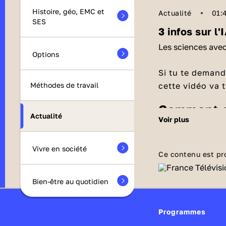
Histoire, géo, EMC et
Actualité
01:
SES
3 infos sur l'
Les sciences ave
Options
Si tu te demand
cette vidéo va 
Méthodes de travail
Comment s
Actualité
voir plus
Toutes les plat
des modèles m
Vivre en société
milliards de pa
Ce contenu est pr
alimentées avec
Des processeurs ultra puissants derrière
première et plu
Bien-être au quotidien
chaque IA
de données équ
données provien
Les processeurs 
Programmes
des études scie
sont ceux de ca