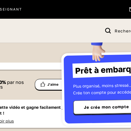
SEIGNANT
Recher
Prêt à embarq
 proposé par
0
%
par nos
Ma
Plus organisé, moins stressé..
Partage
J'aime
Télévisions
rs
liste
Crée ton compte pour accéde
Je crée mon compte
ette vidéo et gagne facilement jusqu'à
15 Lumniz
en te
t !
oir plus