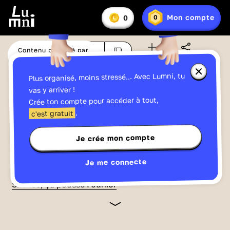
Il semblerait que vous soyez dans une zone où nous
n'avons pas les droits de diffusion (États-Unis
Vous
Mon compte
0
0
En
avez
Lumniz
d'Amérique)
savoir
:
plus
IP: 216.73.217.112
sur
Contenu proposé par
Aimé à
100
%
les
Ma liste
Partager
France Télévisions
Lumniz
Fermer
Plus organisé, moins stressé... Avec Lumni, tu
la
fenêtre
Regarde cette vidéo et gagne facilement
vas y arriver !
d'informa
jusqu'à
15 Lumniz
en te connectant !
Crée ton compte pour accéder à tout,
sur
les
->
En savoir plus
.
c'est gratuit
Lumniz
Je crée mon compte
Sciences et technologie
05:05
Publié le 25/11/2019
Je me connecte
À quoi sert le ver de terre ?
Silence, ça pousse ! Junior
Le meilleur jardinier du monde est le ver de