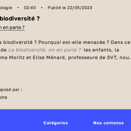
ologie
02:40
Publié le 22/05/2023
 biodiversité ?
n en parle ?
a biodiversité ? Pourquoi est-elle menacée ? Dans ce
 de
La biodiversité, on en parle ?
les enfants, la
oma Moritz et Elise Ménard, professeure de SVT, nou
iodiversité.
 que la biodiversité ?
odiversité », il y a le mot « bio » qui désigne la vie e
té » qui désigne la pluralité des êtres vivants. La
oposé par :
est la diversité de la vie et ce qu’on a tendance à
que les êtres humains font partie de cet
écosystème
.
de la biodiversité pour vivre, pour respirer.
Catégories
Nos contenus
araît, on disparaît aussi.