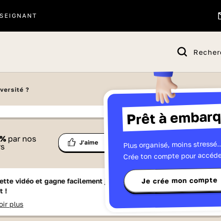
SEIGNANT
Recher
iversité ?
Prêt à embarq
 proposé par
%
par nos
Ma
Plus organisé, moins stressé..
Partage
J'aime
Télévisions
rs
liste
Crée ton compte pour accéde
Je crée mon compte
ette vidéo et gagne facilement jusqu'à
15 Lumniz
en te
t !
oir plus