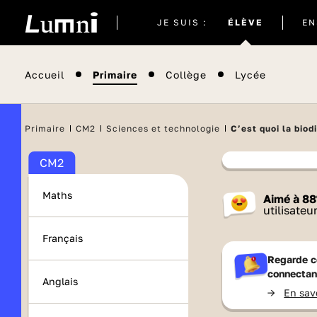
Site
JE SUIS :
ÉLÈVE
EN
actuel
Accueil
Primaire
Collège
Lycée
Primaire
CM2
Sciences et technologie
C’est quoi la biod
CM2
Contenu
Maths
Aimé à
88
France 
utilisateu
Français
Regarde c
connectan
Anglais
->
En sav