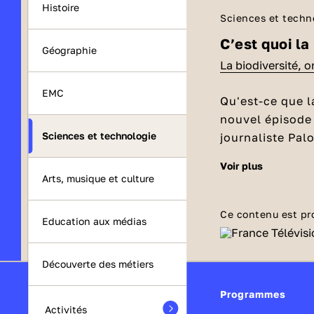
Histoire
Sciences et techn
C’est quoi la
Géographie
La biodiversité, o
EMC
Qu'est-ce que l
nouvel épisode
Sciences et technologie
journaliste Pal
parlent de la b
voir plus
Qu'est-ce
Arts, musique et culture
Dans le mot « bi
le mot « diversi
Ce contenu est pr
Education aux médias
biodiversité
, c’
oublier, c’est 
Découverte des métiers
On a besoin 
Programmes
Si elle disp
Activités
Julia