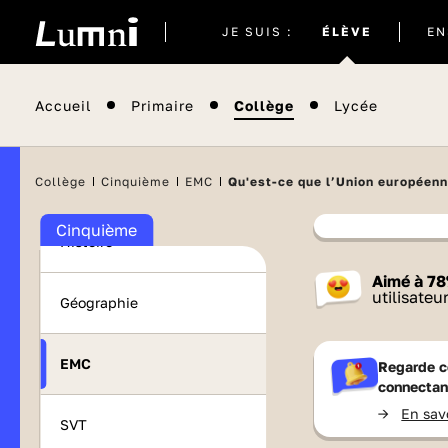
Site
JE SUIS :
ÉLÈVE
EN
actuel
Maths
Accueil
Primaire
Collège
Lycée
Français
Langues vivantes
Collège
Cinquième
EMC
Qu'est-ce que l’Union européenn
Cinquième
Histoire
Contenu
Aimé à
78
France 
utilisateu
Géographie
EMC
Regarde c
connectan
->
En sav
SVT