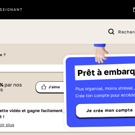
SEIGNANT
Recher
e ?
Prêt à embarq
 proposé par
%
par nos
Ma
Plus organisé, moins stressé..
Partage
J'aime
Télévisions
rs
liste
Crée ton compte pour accéde
Je crée mon compte
ette vidéo et gagne facilement jusqu'à
15 Lumniz
en te
t !
oir plus