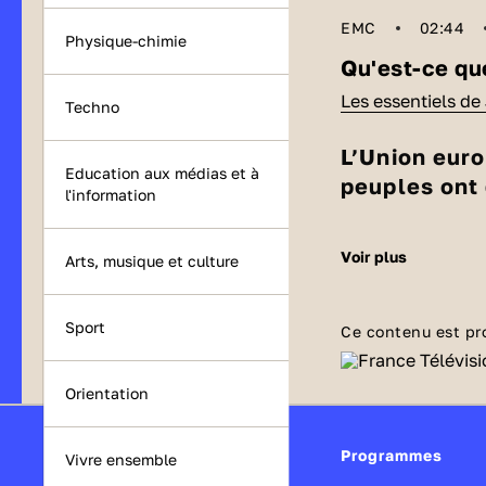
EMC
02:44
Physique-chimie
Qu'est-ce qu
Les essentiels d
Techno
L’Union eur
Education aux médias et à
peuples ont 
l'information
Au milieu du
voir plus
Arts, musique et culture
est ravagée.
mettre autour
Sport
Belgique, le
Ce contenu est pr
économique 
Alors à quoi
l’économie e
Orientation
Sans que les pa
démocratie.
en place une p
En 1992, la 
Programmes
Vivre ensemble
exemple, accomp
cette Union 