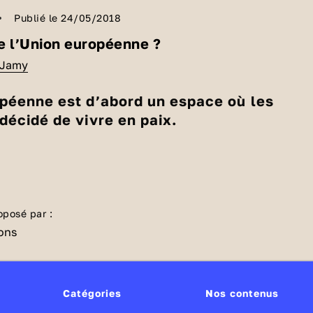
Publié le 24/05/2018
e l’Union européenne ?
e Jamy
opéenne est d’abord un espace où les
décidé de vivre en paix.
e
 XX
siècle, après deux guerres mondiales, l’Europe
 En 1957, six pays se mettent décident donc de se
 de la table : la France, l’Allemagne, les Pays-Bas, 
 Luxembourg, et l’Italie. Ils créent la Communauté
oposé par :
européenne, la
CEE
. Son objectif est de redresser
 sert l’Union européenne ?
uropéenne, de garantir la paix, et de défendre la
ys perdent leur souveraineté, elle permet de mettre
olitique commune à tous les pays membres pour, par
CEE devient l’
Union européenne
. Alors, petit à petit,
Catégories
Nos contenus
agner les entreprises, l’industrie, l’agriculture,
s’est élargie, jusqu’à compter aujourd’hui 28 pays