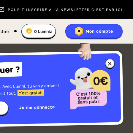
POUR T’INSCRIRE À LA NEWSLETTER C’EST PAR ICI
Vous
Mon compte
cher
0
Lumniz
0
En
avez
savoir
:
plus
sur
les
Lumniz
Fermer
uer ?
la
fenêtre
d'informatio
sur
les
. Avec Lumni, tu vas y arriver !
r
Lumniz
.
c'est gratuit
r à tout,
Je me connecte