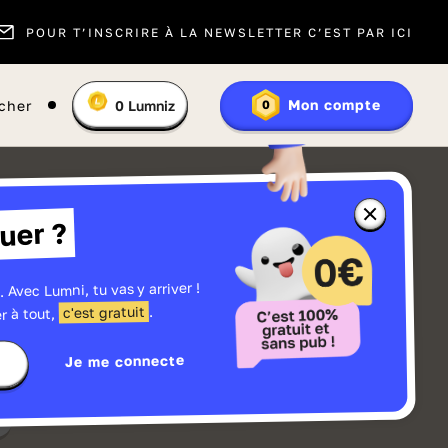
POUR T’INSCRIRE À LA NEWSLETTER C’EST PAR ICI
Vous
Mon compte
cher
0
Lumniz
0
En
avez
savoir
:
plus
sur
les
Lumniz
Fermer
uer ?
la
fenêtre
d'informatio
sur
les
. Avec Lumni, tu vas y arriver !
r
Lumniz
.
c'est gratuit
r à tout,
Je me connecte