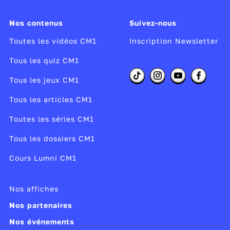
assez ?
Dites-moi ; n’y suis-je point encore ? - Nenni. –
Nos contenus
Suivez-nous
M’y voici donc ? – Point du tout. – M’y voilà ? -
Toutes les vidéos CM1
Inscription Newsletter
Vous n’en approchez point. » La chétive
pécore S’enfla si bien qu’elle creva.
Tous les quiz CM1
Tous les jeux CM1
QUIZ
Une fable est une poésie.
Tous les articles CM1
VRAI ou FAUX
Toutes les séries CM1
e
Jean de La Fontaine a vécu au XVI
siècle.
Tous les dossiers CM1
VRAI ou FAUX
La grenouille, par jalousie, veut être aussi
Cours Lumni CM1
grosse que le boeuf
VRAI ou FAUX
Nos affiches
La fable raconte des histoires vraies.
Nos partenaires
VRAI ou FAUX
Nos événements