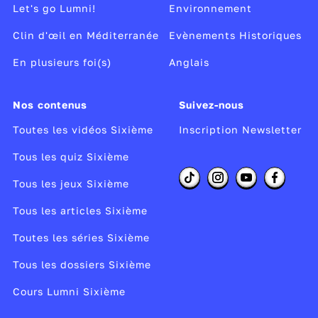
Let's go Lumni!
Environnement
indéfiniment. Si on veut que le chat arrête
Clin d'œil en Méditerranée
d'avancer lorsqu'il touche l'hippopotame, il
Evènements Historiques
faut insérer le bloc « stop ce script » pour
En plusieurs foi(s)
Anglais
interrompre la boucle infinie, si la condition
est remplie.
Nos contenus
Suivez-nous
Toutes les vidéos Sixième
Inscription Newsletter
Pour en savoir plus, découvrez comment
synchroniser les actions dans Scratch et
Tous les quiz Sixième
apprenez les bases du langage de
Tous les jeux Sixième
programmation avec Micode dans
3 minutes
pour coder
.
Tous les articles Sixième
Toutes les séries Sixième
Réalisateur :
Liliane Kahmsay, Florent
Masseglia
Tous les dossiers Sixième
Auteur :
Florent Masseglia, Marie Duflot-
Cours Lumni Sixième
Kremer, Didier Roy