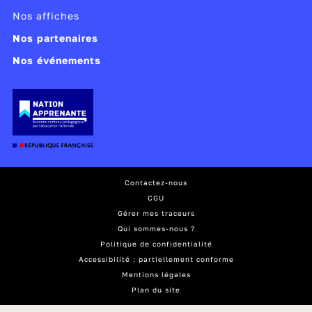
Producteur :
OpenClassrooms, Class'Code
Nos affiches
Année de copyright :
2016
Année de production :
2016
Nos partenaires
Nos événements
Publié le 11/09/17
Modifié le 10/07/26
Contactez-nous
CGU
Gérer mes traceurs
Qui sommes-nous ?
Politique de confidentialité
Accessibilité : partiellement conforme
Mentions légales
Plan du site