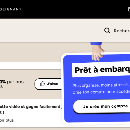
SEIGNANT
Recher
Prêt à embarq
 proposé par
0
%
par nos
Ma
Plus organisé, moins stressé..
Partage
J'aime
Télévisions
rs
liste
Crée ton compte pour accéde
Je crée mon compte
ette vidéo et gagne facilement jusqu'à
15 Lumniz
en te
t !
oir plus