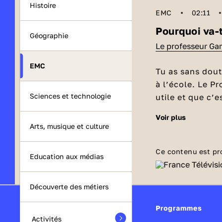
Histoire
EMC
02:11
Pourquoi va-t
Géographie
Le professeur G
EMC
Tu as sans dout
à l’école. Le P
Sciences et technologie
utile et que c’
t’expliquer et 
voir plus
Sans école, l
Arts, musique et culture
Il fut un temps 
travailler avec 
Ce contenu est pr
Education aux médias
et fatigantes. 
d’apprendre le m
Aller à l’éc
étaient souvent
Découverte des métiers
Quant aux fille
Heureusement, l
Programmes
devaient s’occ
esprits. Des éco
Activités