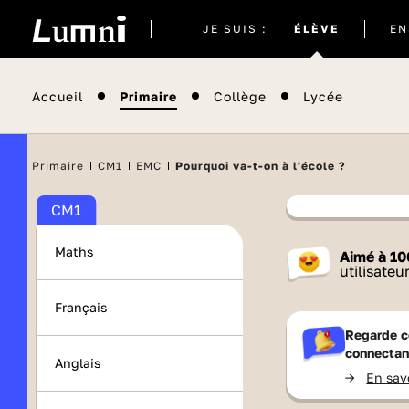
Site
JE SUIS :
ÉLÈVE
EN
actuel
Accueil
Primaire
Collège
Lycée
Primaire
CM1
EMC
Pourquoi va-t-on à l'école ?
CM1
Contenu
Maths
Aimé à
10
France 
utilisateu
Français
Regarde c
connectan
Anglais
->
En sav