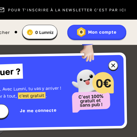
POUR T’INSCRIRE À LA NEWSLETTER C’EST PAR ICI
Vous
Mon compte
cher
0
Lumniz
0
En
avez
savoir
:
plus
sur
les
Lumniz
Fermer
uer ?
la
fenêtre
d'informatio
sur
les
. Avec Lumni, tu vas y arriver !
r
Lumniz
.
c'est gratuit
r à tout,
Je me connecte