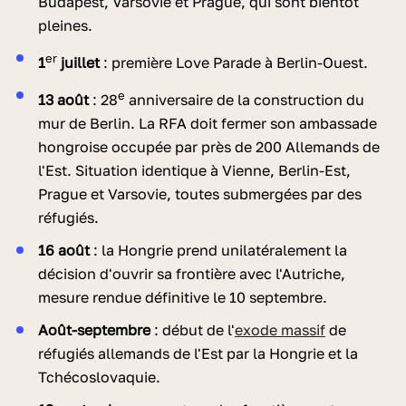
Budapest, Varsovie et Prague, qui sont bientôt
pleines.
er
1
juillet
: première Love Parade à Berlin-Ouest.
e
13 août
: 28
anniversaire de la construction du
mur de Berlin. La RFA doit fermer son ambassade
hongroise occupée par près de 200 Allemands de
l'Est. Situation identique à Vienne, Berlin-Est,
Prague et Varsovie, toutes submergées par des
réfugiés.
16 août
: la Hongrie prend unilatéralement la
décision d'ouvrir sa frontière avec l'Autriche,
mesure rendue définitive le 10 septembre.
Août-septembre
: début de l'
exode massif
de
réfugiés allemands de l'Est par la Hongrie et la
Tchécoslovaquie.