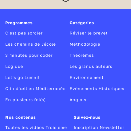
un tournant, car elle clôt le collège et prépare le
passage au lycée avec l’acquisition des méthodes et
des compétences nécessaires pour passer à la
vitesse supérieure. C’est l’occasion aussi pour les
Programmes
Catégories
élèves de découvrir concrètement le monde du
travail lors d’un stage d’observation en entreprise et
C'est pas sorcier
Réviser le brevet
de réfléchir à leurs envies de métier.
Les chemins de l'école
Méthodologie
3 minutes pour coder
Théorèmes
Logique
Les grands auteurs
Let's go Lumni!
Environnement
Clin d'œil en Méditerranée
Evènements Historiques
En plusieurs foi(s)
Anglais
Nos contenus
Suivez-nous
Toutes les vidéos Troisième
Inscription Newsletter