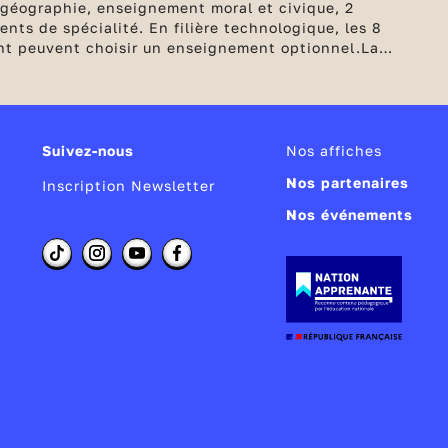
e-géographie, enseignement moral et civique, 2
nts de spécialité. En filière technologique, les 8
ent peuvent choisir un enseignement optionnel.
La
tent désormais pour le bac. Puis les élèves passent
çais
écrite et orale en juin. Si besoin, les élèves
Suivez-nous
Nos affiches
Nos partenaires
Inscription Newsletter
Nos événements