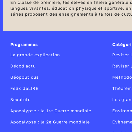
En classe de première, les élèves en filière générale
langues vivantes, éducation physique et sportive, ens
séries proposent des enseignements à la fois de cult
première est une année pivot au lycée avec le choix 
les premières évaluations communes avant de clôture
peuvent bénéficier de stages de remise à niveau ou 
Programmes
Catégori
La grande explication
Réviser 
Décod'actu
Réviser 
Géopoliticus
Méthodo
Félix déLIRE
Théorèm
Sexotuto
Les gran
Apocalypse : la 1re Guerre mondiale
Environ
Apocalypse : la 2e Guerre mondiale
Evèneme