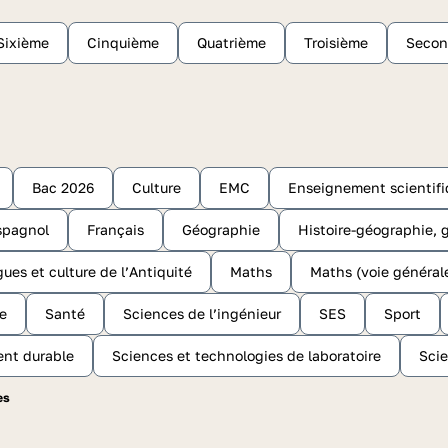
Sixième
Cinquième
Quatrième
Troisième
Seco
Bac 2026
Culture
EMC
Enseignement scientif
spagnol
Français
Géographie
Histoire-géographie, g
gues et culture de l’Antiquité
Maths
Maths (voie général
e
Santé
Sciences de l’ingénieur
SES
Sport
ent durable
Sciences et technologies de laboratoire
Scie