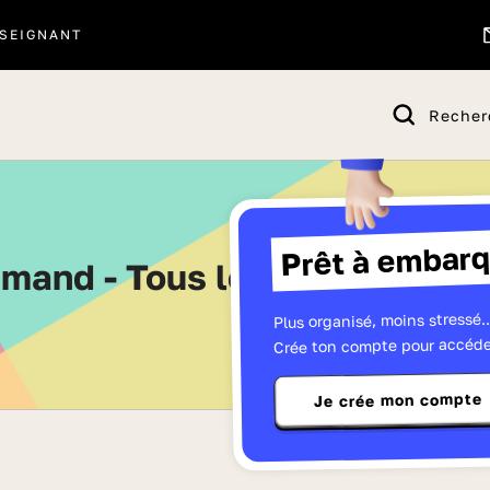
SEIGNANT
Recher
Prêt à embarq
lemand - Tous les quiz de Pre
Plus organisé, moins stressé..
Crée ton compte pour accéde
Je crée mon compte