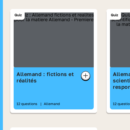
Quiz
Quiz
Allemand : fictions et
Allema
réalités
scient
respon
12 questions
|
Allemand
12 questi