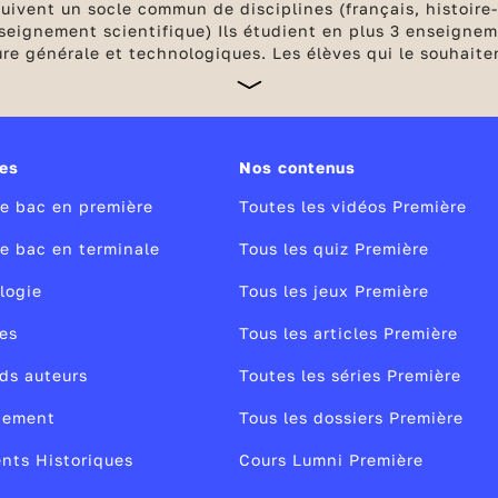
 suivent un socle commun de disciplines (français, histoir
eignement scientifique) Ils étudient en plus 3 enseigneme
ure générale et technologiques. Les élèves qui le souhait
des spécialités. Dès septembre, l’ensemble des notes comp
r l’année avec les
épreuves terminales anticipées de fran
de stages passerelles en cas de changement d'orientation.
es
Nos contenus
le bac en première
Toutes les vidéos Première
le bac en terminale
Tous les quiz Première
logie
Tous les jeux Première
es
Tous les articles Première
ds auteurs
Toutes les séries Première
nement
Tous les dossiers Première
nts Historiques
Cours Lumni Première