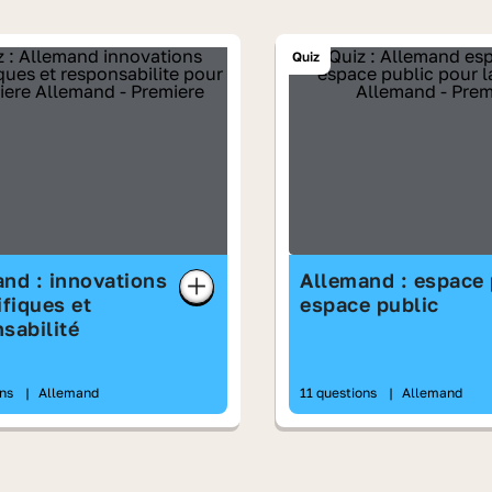
Quiz
nd : innovations
Allemand : espace 
ifiques et
espace public
sabilité
ons
|
Allemand
11 questions
|
Allemand