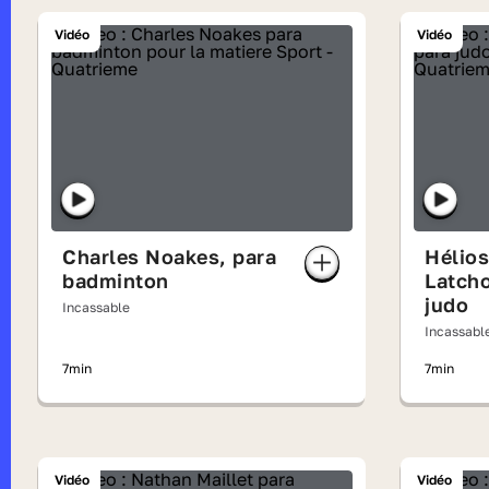
Vidéo
Vidéo
Charles Noakes, para
Hélios
badminton
Latch
judo
Incassable
Incassabl
7min
7min
Vidéo
Vidéo