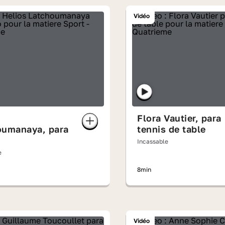
Vidéo
Flora Vautier, para
oumanaya, para
tennis de table
Incassable
e
8min
Vidéo