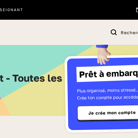
SEIGNANT
Recher
Prêt à embarq
rt - Toutes les vidéos de Term
Plus organisé, moins stressé..
Crée ton compte pour accéde
Je crée mon compte