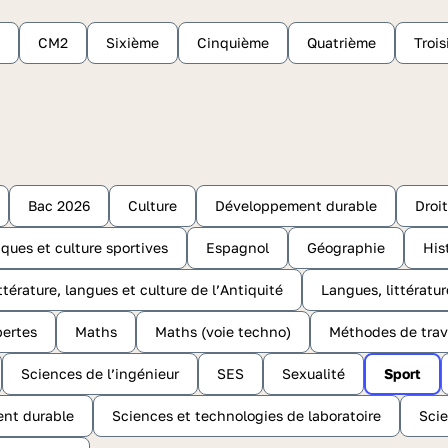
CM2
Sixième
Cinquième
Quatrième
Troi
Bac 2026
Culture
Développement durable
Droi
ques et culture sportives
Espagnol
Géographie
His
ttérature, langues et culture de l’Antiquité
Langues, littératur
ertes
Maths
Maths (voie techno)
Méthodes de trav
Sciences de l’ingénieur
SES
Sexualité
Sport
ent durable
Sciences et technologies de laboratoire
Scie