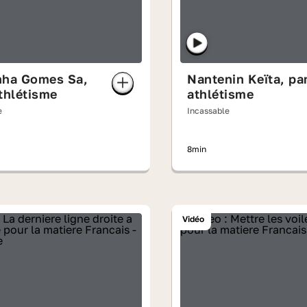
nha Gomes Sa,
Nantenin Keïta, pa
thlétisme
athlétisme
e
Incassable
8min
Vidéo