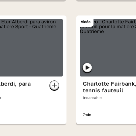
Vidéo
lberdi, para
Charlotte Fairbank
tennis fauteuil
e
Incassable
7min