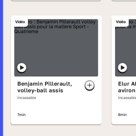
Vidéo
Vidéo
Benjamin Pillerault,
Elur A
volley-ball assis
aviron
Incassable
Incassabl
7min
8min