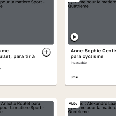
aume
Anne-Sophie Centi
llet, para tir à
para cyclisme
Incassable
e
8min
Vidéo