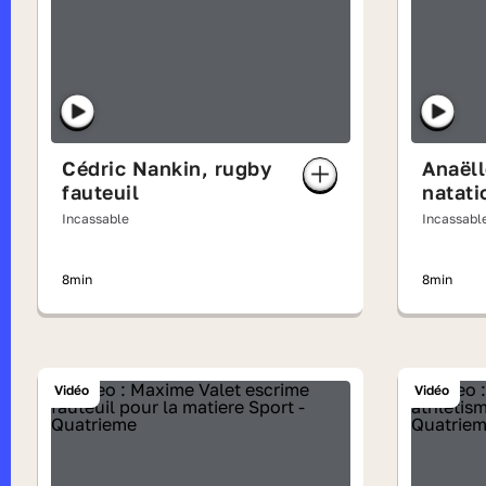
Cédric Nankin, rugby
Anaëll
fauteuil
natati
Incassable
Incassabl
8min
8min
Vidéo
Vidéo