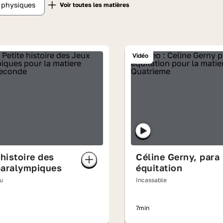
t physiques
Vidéo
 histoire des
Céline Gerny, para
paralympiques
équitation
u
Incassable
7min