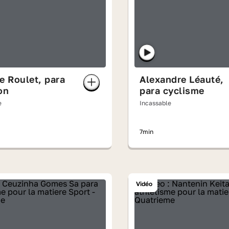
e Roulet, para
Alexandre Léauté,
on
para cyclisme
e
Incassable
7min
Vidéo