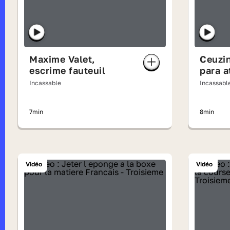
Maxime Valet,
Ceuzi
escrime fauteuil
para a
Incassable
Incassabl
7min
8min
Vidéo
Vidéo