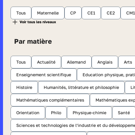
Tous
Maternelle
CP
CE1
CE2
CM1
Par matière
Tous
Actualité
Allemand
Anglais
Arts
Enseignement scientifique
Education physique, prati
Histoire
Humanités, littérature et philosophie
Li
Mathématiques complémentaires
Mathématiques exp
Orientation
Philo
Physique-chimie
Santé
Sciences et technologies de l’industrie et du développem