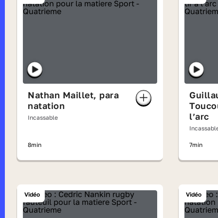
Nathan Maillet, para
Guill
natation
Toucou
l’arc
Incassable
Incassabl
8min
7min
Vidéo
Vidéo