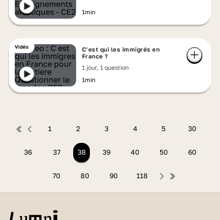
1min
Vidéo
C’est qui les immigrés en
France ?
1 jour, 1 question
1min
1
2
3
4
5
30
36
37
38
39
40
50
60
70
80
90
118