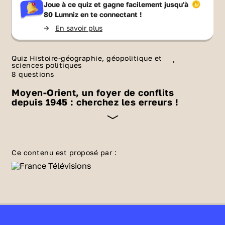
Joue à ce quiz et gagne facilement jusqu'à
80 Lumniz
en te connectant !
->
En savoir plus
Quiz Histoire-géographie, géopolitique et
sciences politiques
8 questions
Moyen-Orient, un foyer de conflits
depuis 1945 : cherchez les erreurs !
Espace stratégique, la région du
Moyen-Orient
devient, durant la guerre froide, l'un des
Ce contenu est proposé par :
terrains où s'affrontent l'URSS et les Etats-
Unis. Les pays arabes tentent de s'unir, ce qui
entraîne crises diplomatiques et guerres
ouvertes. Avec ce quiz, cherchez les intrus !