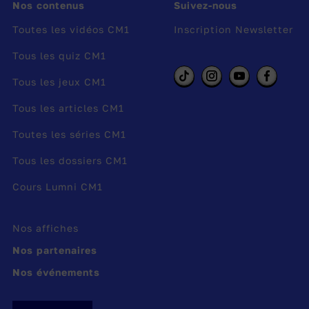
Nos contenus
Suivez-nous
ne sont pas perpendiculaires. Elles sont
sécantes.
Toutes les vidéos CM1
Inscription Newsletter
Tous les quiz CM1
👉 Découvre toutes les vidéos de
C'est
Tous les jeux CM1
Mathématique ! Avec Iman
.
Tous les articles CM1
Réalisateur :
Jean-Baptiste Bach
Toutes les séries CM1
Auteur :
Iman et Navid Hedayati Dezfouli
Producteur :
Kuiv Productions
Tous les dossiers CM1
Année de copyright :
2025
Cours Lumni CM1
Année de production :
2025
Publié le 17/11/25
Nos affiches
Modifié le 17/11/25
Nos partenaires
Nos événements