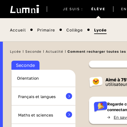
Site
JE SUIS :
ÉLÈVE
EN
actuel
Accueil
Primaire
Collège
Lycée
Lycée
Seconde
Actualité
Comment recharger toutes les 
Seconde
Contenu
Orientation
Aimé à
75
France 
utilisateu
Français et langues
Regarde c
connectan
Maths et sciences
->
En sav