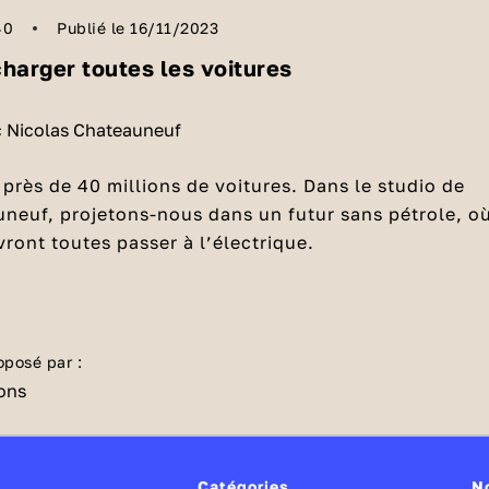
40
Publié le 16/11/2023
arger toutes les voitures
c Nicolas Chateauneuf
e près de 40 millions de voitures. Dans le studio de
neuf, projetons-nous dans un futur sans pétrole, o
vront toutes passer à l’électrique.
s ?
ur l’atome, il faudrait la production de neuf
oposé par :
réacteur pressurisé européen) de nouvelle
encore, installer au large des côtes françaises, 260
ore (éolienne en mer). Autre option : il faudrait
2 de panneaux solaires, soit 260 terrains de footbal
Catégories
N