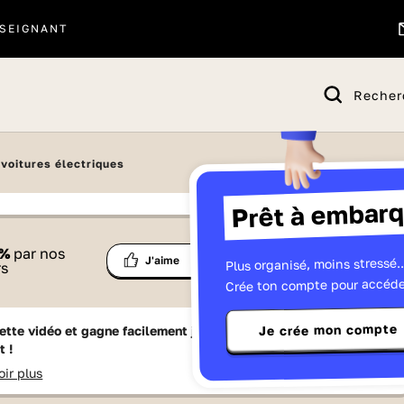
SEIGNANT
Recher
voitures électriques
Prêt à embarq
 proposé par
%
par nos
Ma
Plus organisé, moins stressé..
Partage
J'aime
Télévisions
rs
liste
Crée ton compte pour accéde
Je crée mon compte
ette vidéo et gagne facilement jusqu'à
15 Lumniz
en te
t !
oir plus