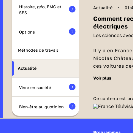
Histoire, géo, EMC et
Actualité
01:
SES
Comment rech
électriques
Options
Les sciences ave
Il y a en Franc
Méthodes de travail
Nicolas Château
ces voitures de
Actualité
Comment recharger 40 millions de voitures
voir plus
électrique
Vivre en société
En s’appuyant s
Ce contenu est pr
réacteurs EPR (
Bien-être au quotidien
génération. Ou 
éoliennes offsh
Le développement des voitures électriques
couvrir 1850 km
Programmes