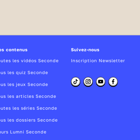
os contenus
Suivez-nous
utes les vidéos Seconde
Inscription Newsletter
us les quiz Seconde
us les jeux Seconde
us les articles Seconde
utes les séries Seconde
us les dossiers Seconde
ours Lumni Seconde