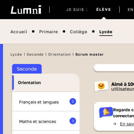
Site
JE SUIS :
ÉLÈVE
EN
actuel
Accueil
Primaire
Collège
Lycée
Il semblera
Lycée
Seconde
Orientation
Scrum master
Seconde
Contenu
Orientation
Aimé à
10
France 
utilisateu
Français et langues
Regarde c
connectan
Maths et sciences
->
En sav