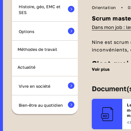
Histoire, géo, EMC et
Orientation
0
SES
Scrum maste
Dans mon job : l
Options
Nine est scrum 
inconvénients, e
Méthodes de travail
C'est qu
Actualité
voir plus
Si on traduit l
scrum est tirée 
Vivre en société
Document(s
l’introspection
qu’on a fait, c
C'est quo
ensemble. Dans 
L
Bien-être au quotidien
que la méthode 
J’ai commencé
m
m
scrum master, c
Après, j’ai fait
43
une grosse part
Sceaux. J’ai t