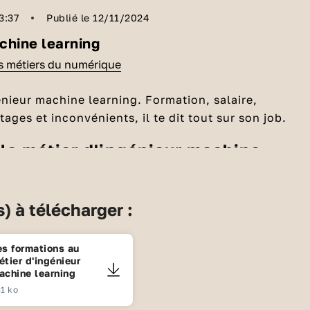
3:37
Publié le 12/11/2024
chine learning
es métiers du numérique
énieur machine learning. Formation, salaire,
ages et inconvénients, il te dit tout sur son job.
ste à développer des applications qui utilisent des
) à télécharger :
ligence artificielle
, des applications pour de la
 d’images : détecter des anomalies sur des scanners
Ça peut aussi être des applications qui répondent
es formations au
oi le métier en quelques mots ?
étier d'ingénieur
t à des questions, des assistants comme chatgpt,
achine learning
de la génération d’images, à partir d’une description
pouvoir entraîner les modèles d’IA, il faut vraiment
1 ko
nnées, de bonne qualité.
Créativité
: il faut être