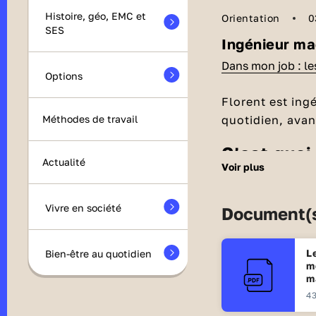
Histoire, géo, EMC et
Orientation
0
SES
Ingénieur ma
Dans mon job : l
Options
Florent est ing
quotidien, avant
Méthodes de travail
C’est quoi le métier d'ingénieur machine
Actualité
voir plus
learning ?
Le métier consi
Vivre en société
Document(s
modèles d’
intel
reconnaissance
ou des radios. 
L
Bien-être au quotidien
C'est qu
m
automatiquemen
m
Alexa ou Siri, 
Données
: pour 
43
textuelle.
beaucoup de do