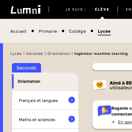
Site
JE SUIS :
ÉLÈVE
EN
actuel
Accueil
Primaire
Collège
Lycée
Il semblera
Lycée
Seconde
Orientation
Ingénieur machine learning
Seconde
Contenu
Orientation
Aimé à
85
France 
utilisateu
Français et langues
Regarde c
connectan
Maths et sciences
->
En sav