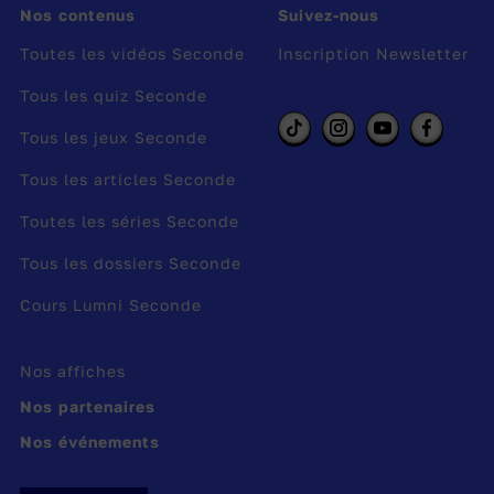
Nos contenus
Suivez-nous
Psychologie
Toutes les vidéos Seconde
Inscription Newsletter
Informatique
Tous les quiz Seconde
Sciences politiques
Tous les jeux Seconde
…
Tous les articles Seconde
Les études universitaires s’organisent en
trois
Toutes les séries Seconde
niveaux
qui te permettent chacun d’obtenir un
diplôme :
Tous les dossiers Seconde
Cours Lumni Seconde
La
Licence
en 3 ans
Le
Master
en 5 ans
Nos affiches
Le
Doctorat
en 8 ans
Nos partenaires
Nos événements
Selon la filière que tu auras choisie, la fac
t’ouvre énormément de portes pour l’avenir et