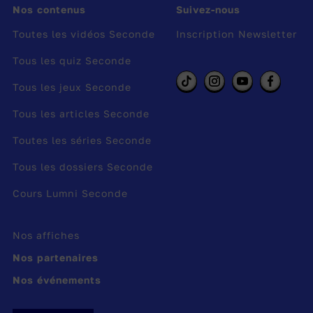
Nos contenus
Suivez-nous
Géographie, le Français, ou l’Enseignement
Toutes les vidéos Seconde
Inscription Newsletter
Moral et Civique. Tu dois également 3
spécialités
parmi une liste de 13. Dans la voie
Tous les quiz Seconde
techno, tu devras également choisir des
Tous les jeux Seconde
spécialités, mais elles dépendront du tronc
commun que tu as choisi parmi les 8 séries
Tous les articles Seconde
suivantes :
Toutes les séries Seconde
Agronomie
: STAV
Tous les dossiers Seconde
Santé et Social
: ST2S
Cours Lumni Seconde
Design et Arts Appliqués
: STD2A
Nos affiches
Industrie et Développement Durable
: STI2D
Nos partenaires
Hôtellerie et Restauration
: STHR
Nos événements
Laboratoire
: STL