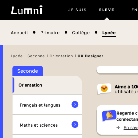
Site
JE SUIS :
ÉLÈVE
EN
actuel
Accueil
Primaire
Collège
Lycée
Il semblera
Lycée
Seconde
Orientation
UX Designer
Seconde
Contenu
Orientation
Aimé à
10
France 
utilisateu
Français et langues
Regarde c
connectan
Maths et sciences
->
En sav