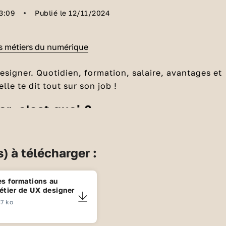
3:09
Publié le 12/11/2024
es métiers du numérique
esigner. Quotidien, formation, salaire, avantages et
lle te dit tout sur son job !
er, c'est quoi ?
ent de l’anglais : « user experience », c’est
lisateur. Le métier du UX Designer, c’est de faire en
) à télécharger :
ites web
, des applications mobiles soient faciles
On utilise une méthodologie en 5 étapes :
 les utilisateurs : les rencontrer, faire des
es formations au
, des observations.
étier de UX designer
7 ko
toutes les données qu’on a récoltées auprès des
s.