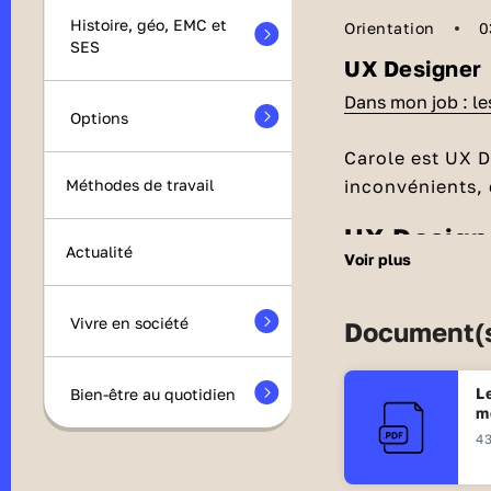
Histoire, géo, EMC et
Orientation
0
SES
UX Designer
Dans mon job : l
Options
Carole est UX D
inconvénients, e
Méthodes de travail
UX Design
Actualité
voir plus
UX Design, ça vi
l’expérience uti
Vivre en société
Document(s
sorte que des
s
d’utilisation. 
Comprendre
L
Bien-être au quotidien
interviews
m
43
Clarifier 
utilisateur