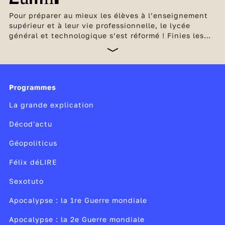
Pour préparer au mieux les élèves à l’enseignement
supérieur et à leur vie professionnelle, le lycée
général et technologique s’est réformé ! Finies les
séries L, ES et L ! Place désormais à un
enseignement qui correspond mieux au projet
personnel de chaque élève. Celui-ci compose ainsi
son bac en fonction de ses goûts et de ses
ambitions. En seconde générale et technologique,
Programmes
les élèves consolident leurs connaissances et
La grande explication
découvrent également deux nouvelles matières :
Décod'actu
Géopoliticus
Félix déLIRE
Sexotuto
Apocalypse : la 1re Guerre mondiale
Apocalypse : la 2e Guerre mondiale