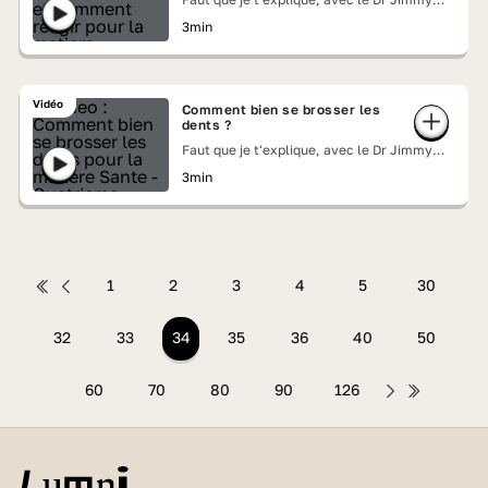
Mohamed
3min
Vidéo
Comment bien se brosser les
dents ?
Faut que je t'explique, avec le Dr Jimmy
Mohamed
3min
1
2
3
4
5
30
32
33
34
35
36
40
50
60
70
80
90
126