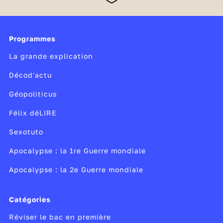
enseignement qui correspond mieux au projet
personnel de chaque élève. Celui-ci compose ainsi
son bac en fonction de ses goûts et de ses
ambitions. En seconde générale et technologique,
Programmes
les élèves consolident leurs connaissances et
La grande explication
découvrent également deux nouvelles matières :
Décod'actu
Géopoliticus
Félix déLIRE
Sexotuto
Apocalypse : la 1re Guerre mondiale
Apocalypse : la 2e Guerre mondiale
Catégories
Réviser le bac en première