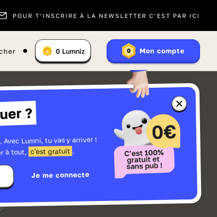
POUR T’INSCRIRE À LA NEWSLETTER C’EST PAR ICI
Vous
Mon compte
cher
0
Lumniz
0
En
avez
savoir
:
plus
sur
les
Lumniz
Fermer
uer ?
la
fenêtre
d'informatio
sur
les
. Avec Lumni, tu vas y arriver !
r
Lumniz
.
c'est gratuit
r à tout,
Je me connecte