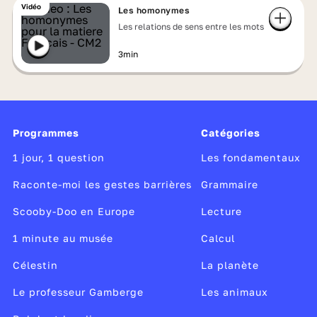
Vidéo
Les homonymes
Les relations de sens entre les mots
3min
Programmes
Catégories
1 jour, 1 question
Les fondamentaux
Raconte-moi les gestes barrières
Grammaire
Scooby-Doo en Europe
Lecture
1 minute au musée
Calcul
Célestin
La planète
Le professeur Gamberge
Les animaux