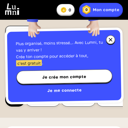
Vous
Mon compte
0
0
En
avez
Lumniz
savoir
:
plus
sur
Français
les
Français
Chapitre
Lumniz
4
Fermer
Plus organisé, moins stressé... Avec Lumni, tu
la
-
fenêtre
Chapitre Précédent
Chapitre Suivant
vas y arriver !
d'informa
Vocabulaire
Crée ton compte pour accéder à tout,
sur
Français
les
.
c'est gratuit
Lumniz
Vocabulaire
Chapitre 4 -
Je crée mon compte
Je me connecte
Tous
vocabulaire
chronologie
formation d