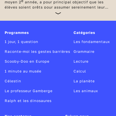
e
moyen 2
année, a pour principal objectif que les
élèves soient prêts pour assumer sereinement leur
future entrée au collège. Les bases en français et en
maths doivent être consolidées en poursuivant
l’étude de la langue par des enseignements soutenus
et réguliers ainsi que par la multiplication d’exercice
Programmes
Catégories
de calcul et de résolution de problèmes. Des
dispositifs d'accompagnement complètent les
1 jour, 1 question
Les fondamentaux
enseignements obligatoires à l'école élémentaire.
Raconte-moi les gestes barrières
Grammaire
Scooby-Doo en Europe
Lecture
1 minute au musée
Calcul
Célestin
La planète
Le professeur Gamberge
Les animaux
Ralph et les dinosaures