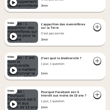
3min
Vidéo
L'apparition des mammifères
sur la Terre
C'est pas sorcier
3min
Vidéo
C'est quoi la biodiversité ?
1 jour, 1 question
1min
Vidéo
Pourquoi Facebook est-il
interdit aux moins de 13 ans ?
1 jour, 1 question
1min