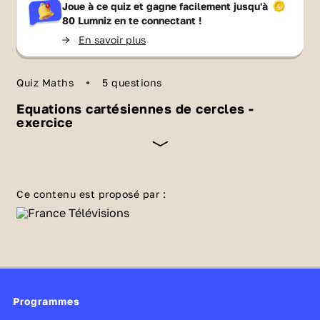
Joue à ce quiz et gagne facilement jusqu'à
80 Lumniz
en te connectant !
->
En savoir plus
Quiz Maths
5 questions
Equations cartésiennes de cercles -
exercice
Avec ce quiz de MathLive, entraîne-toi autour
de la notion d'équation cartésienne d'un
Ce contenu est proposé par :
cercle.
Clique sur le mode plein écran pour une
meilleure expérience.
Programmes