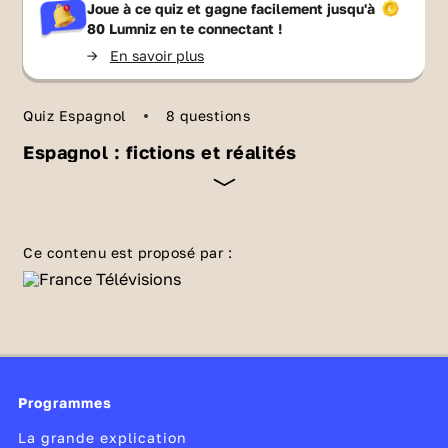
Joue à ce quiz et gagne facilement jusqu'à
80 Lumniz
en te connectant !
->
En savoir plus
Quiz Espagnol
8 questions
Espagnol : fictions et réalités
Toutes les sociétés ont leurs propres mythes,
légendes et préjugés qui façonnent
Ce contenu est proposé par :
l’imaginaire collectif et la façon dont chacun
perçoit la réalité. Que ce soit à travers la
littérature, le cinéma, la musique…
fiction et
réalité
s'entremêlent sans arrêt. Avec ce quiz,
teste tes connaissances sur les mythes et
Programmes
légendes espagnoles et latino-américaines !
La grande explication