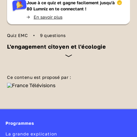
Joue à ce quiz et gagne facilement jusqu'à
80 Lumniz
en te connectant !
->
En savoir plus
Quiz EMC
9 questions
L'engagement citoyen et l'écologie
Le défi écologique est un défi de taille.
Aujourd'hui, il est devenu indispensable de se
Ce contenu est proposé par :
rendre acteur d'un monde meilleur. Il n'y a pas
d'âge pour s'engager et faire face au
changement climatique. Mais, sais-tu
comment faire au quotidien ? Vers quelles
associations te tourner ? Avec ce quiz, on fait
Programmes
le point.
La grande explication