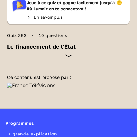
Joue à ce quiz et gagne facilement jusqu'à
80 Lumniz
en te connectant !
->
En savoir plus
Quiz SES
10 questions
Le financement de l'État
Le financement de l’État fait souvent
l’actualité quand il s’agit de définir le budget
Ce contenu est proposé par :
d’une nation ou même les différents budgets
alloués à chaque ministère. De même, la dette
publique est souvent au cœur des débats
politiques. Qu’est-ce qui constitue les
recettes de l’État ? À quoi consacre-t-il ses
Programmes
dépenses ? Quelles différences y a-t-il entre
dette publique et déficit public ? Vérifie tes
La grande explication