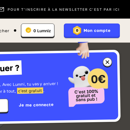
POUR T’INSCRIRE À LA NEWSLETTER C’EST PAR ICI
Vous
Mon compte
cher
0
Lumniz
0
En
avez
savoir
:
plus
sur
les
Lumniz
Fermer
uer ?
la
fenêtre
d'informatio
sur
les
. Avec Lumni, tu vas y arriver !
r
Lumniz
.
c'est gratuit
r à tout,
Je me connecte