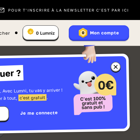
POUR T’INSCRIRE À LA NEWSLETTER C’EST PAR ICI
Vous
Mon compte
cher
0
Lumniz
0
En
avez
savoir
:
plus
sur
les
Lumniz
Fermer
uer ?
la
fenêtre
d'informatio
sur
les
. Avec Lumni, tu vas y arriver !
r
Lumniz
.
c'est gratuit
r à tout,
Je me connecte