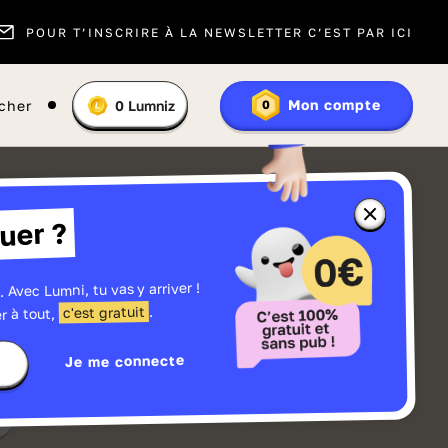
POUR T’INSCRIRE À LA NEWSLETTER C’EST PAR ICI
Vous
Mon compte
cher
0
Lumniz
0
En
avez
savoir
:
plus
sur
les
Lumniz
Fermer
uer ?
la
fenêtre
d'informatio
sur
les
. Avec Lumni, tu vas y arriver !
r
Lumniz
.
c'est gratuit
r à tout,
Je me connecte