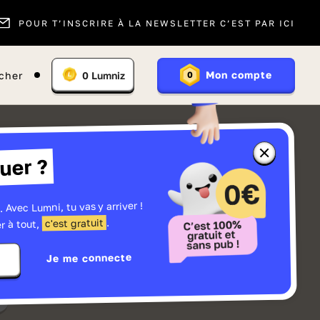
POUR T’INSCRIRE À LA NEWSLETTER C’EST PAR ICI
Vous
Mon compte
cher
0
Lumniz
0
En
avez
savoir
:
plus
sur
les
Lumniz
Fermer
uer ?
la
fenêtre
d'informatio
sur
les
. Avec Lumni, tu vas y arriver !
r
Lumniz
.
c'est gratuit
r à tout,
Je me connecte