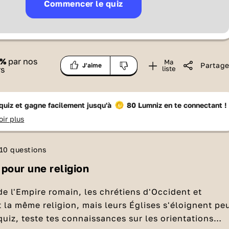
Commencer le quiz
%
par nos
Ma
Partage
J'aime
rs
liste
quiz et gagne facilement jusqu'à
80 Lumniz
en te connectant !
oir plus
10 questions
pour une religion
de l'Empire romain, les chrétiens d'Occident et
t la même religion, mais leurs Églises s'éloignent pe
quiz, teste tes connaissances sur les orientations