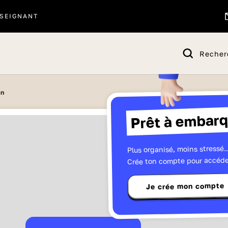
SEIGNANT
Recher
on
Prêt à embarq
Plus organisé, moins stressé..
Crée ton compte pour accéde
Je crée mon compte