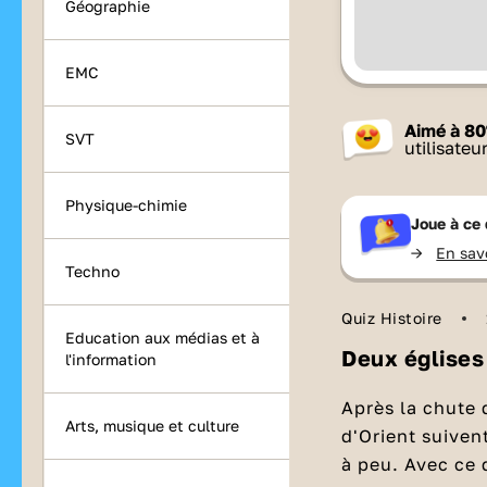
Géographie
EMC
Aimé à
80
SVT
utilisateu
Physique-chimie
Joue à ce 
->
En sav
Techno
Quiz Histoire
Education aux médias et à
Deux églises 
l'information
Après la chute 
Arts, musique et culture
d'Orient suiven
à peu. Avec ce 