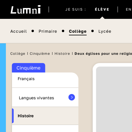
Site
JE SUIS :
ÉLÈVE
EN
actuel
Accueil
Primaire
Collège
Lycée
Collège
Cinquième
Histoire
Deux églises pour une religi
Maths
Cinquième
Français
Langues vivantes
Histoire