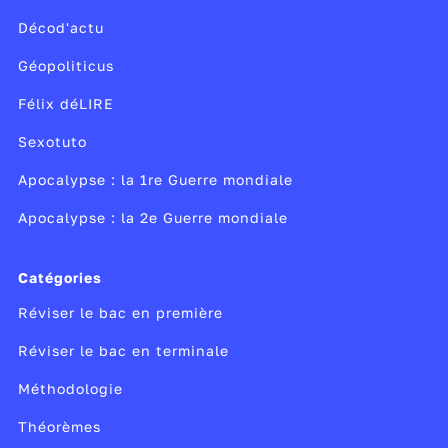
ce qu’une bulle spéculative ? Vérifie tes
Décod'actu
connaissances sur les crises financières dans
ce quiz.
Géopoliticus
Félix déLIRE
Sexotuto
Apocalypse : la 1re Guerre mondiale
Apocalypse : la 2e Guerre mondiale
Catégories
Réviser le bac en première
Réviser le bac en terminale
Méthodologie
Théorèmes