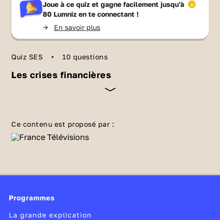
Joue à ce quiz et gagne facilement jusqu'à
80 Lumniz
en te connectant !
->
En savoir plus
Quiz SES
10 questions
Les crises financières
Une crise financière correspond à un
dysfonctionnement brutal du système
Ce contenu est proposé par :
financier, marqué par une chute des prix des
actifs (actions, l'immobilier), des faillites
bancaires et une perte de confiance des
acteurs économiques. Elle est souvent liée à
l’éclatement d’une bulle spéculative. Quels
Programmes
sont les mécanismes qui ont conduit aux
crises financières de 1929 et de 2008 ? Qu’est-
La grande explication